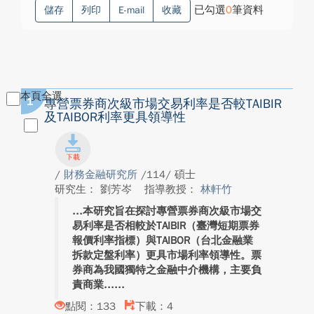
已勾選
0
筆資料
儲存
列印
E-mail
收藏
本頁全選
1
專營票券商次級市場交易利率是否較TAIBIR
及TAIBOR利率更具領導性
/
財務金融研究所
/114/ 碩士
研究生： 劉芳岑
指導教授：
林軒竹
本研究旨在探討專營票券商次級市場交
易利率是否相較於TAIBIR（臺灣短期票券
報價利率指標）與TAIBOR（台北金融業
拆款定盤利率）更具市場利率領導性。票
券商為我國獨特之金融中介機構，主要負
責商業...
點閱：133
下載：4