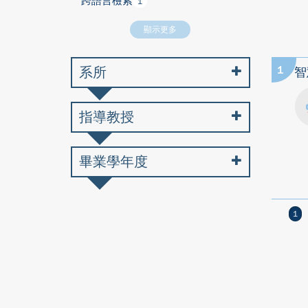
跨語言檢索
1
顯示更多
系所
1
智
指導教授
畢業學年度
1