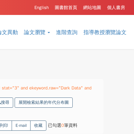
English
圖書館首頁
網站地圖
個人書房
論文異動
論文瀏覽
進階查詢
指導教授瀏覽論文
 stat="3" and ekeyword.raw="Dark Data" and
搜尋
展開檢索結果的年代分布圖
已勾選
0
筆資料
列印
E-mail
收藏