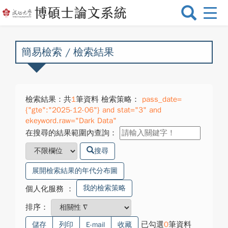
選
單
切
換
簡易檢索 / 檢索結果
檢索結果：共
1
筆資料 檢索策略：
pass_date=
{"gte":"2025-12-06"} and stat="3" and
ekeyword.raw="Dark Data"
在搜尋的結果範圍內查詢：
搜尋
展開檢索結果的年代分布圖
我的檢索策略
個人化服務
：
排序：
已勾選
0
筆資料
儲存
列印
E-mail
收藏