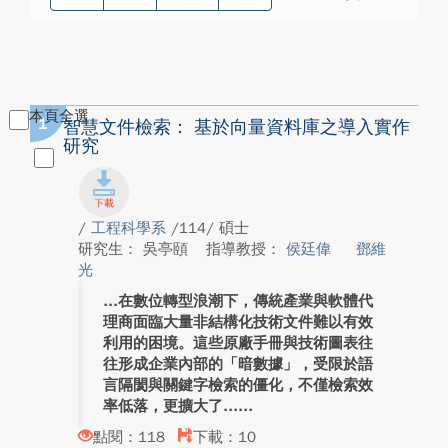
本頁全選
1
智慧文件檢索： 基於向量資料庫之導入實作
研究
/
工程科學系
/114/ 碩士
研究生： 吳亭頤
指導教授：
侯廷偉
鄧維
光
在數位轉型浪潮下，傳統產業與軟體代
理商面臨大量非結構化技術文件難以有效
利用的困境。這些原廠手冊與技術圖表往
往形成企業內部的「暗數據」，受限於語
言隔閡與關鍵字檢索的僵化，不僅檢索效
率低落，更擴大了...
點閱：118
下載：10