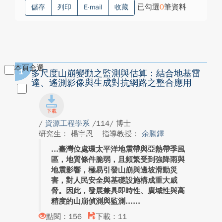
已勾選
0
筆資料
儲存
列印
E-mail
收藏
本頁全選
1
多尺度山崩變動之監測與估算：結合地基雷
達、遙測影像與生成對抗網路之整合應用
/
資源工程學系
/114/ 博士
研究生： 楊宇恩
指導教授：
余騰鐸
臺灣位處環太平洋地震帶與亞熱帶季風
區，地質條件脆弱，且頻繁受到強降雨與
地震影響，極易引發山崩與邊坡滑動災
害，對人民安全與基礎設施構成重大威
脅。因此，發展兼具即時性、廣域性與高
精度的山崩偵測與監測...
點閱：156
下載：11