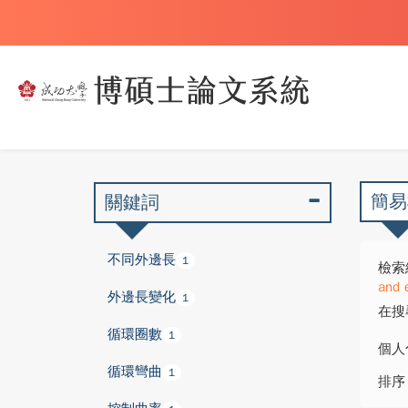
簡易
關鍵詞
不同外邊長
1
檢索
and 
外邊長變化
1
在搜
循環圈數
1
個人
循環彎曲
1
排序