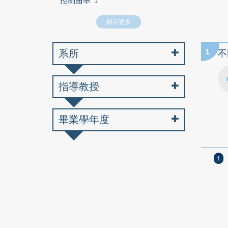
控制曲率
1
顯示更多
系所
1
不
指導教授
畢業學年度
1