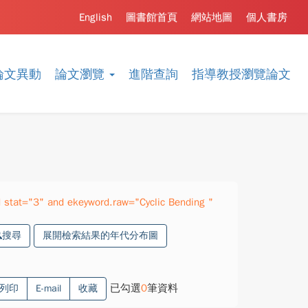
English
圖書館首頁
網站地圖
個人書房
論文異動
論文瀏覽
進階查詢
指導教授瀏覽論文
stat="3" and ekeyword.raw="Cyclic Bending "
搜尋
展開檢索結果的年代分布圖
已勾選
0
筆資料
列印
E-mail
收藏