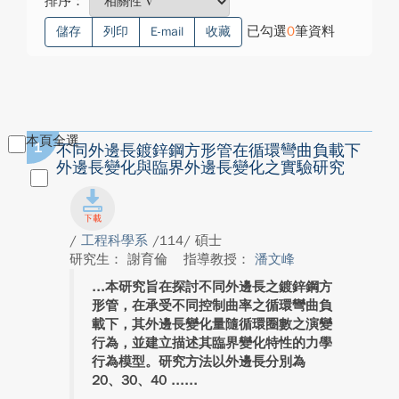
排序：
已勾選
0
筆資料
儲存
列印
E-mail
收藏
本頁全選
1
不同外邊長鍍鋅鋼方形管在循環彎曲負載下
外邊長變化與臨界外邊長變化之實驗研究
/
工程科學系
/114/ 碩士
研究生： 謝育倫
指導教授：
潘文峰
本研究旨在探討不同外邊長之鍍鋅鋼方
形管，在承受不同控制曲率之循環彎曲負
載下，其外邊長變化量隨循環圈數之演變
行為，並建立描述其臨界變化特性的力學
行為模型。研究方法以外邊長分別為
20、30、40 ...