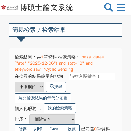
選
單
切
換
簡易檢索 / 檢索結果
檢索結果：共
1
筆資料 檢索策略：
pass_date=
{"gte":"2025-12-06"} and stat="3" and
ekeyword.raw="Cyclic Bending "
在搜尋的結果範圍內查詢：
搜尋
展開檢索結果的年代分布圖
我的檢索策略
個人化服務
：
排序：
已勾選
0
筆資料
儲存
列印
E-mail
收藏