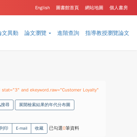
English
圖書館首頁
網站地圖
個人書房
論文異動
論文瀏覽
進階查詢
指導教授瀏覽論文
stat="3" and ekeyword.raw="Customer Loyalty"
搜尋
展開檢索結果的年代分布圖
已勾選
0
筆資料
列印
E-mail
收藏