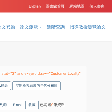
English
圖書館首頁
網站地圖
個人書房
論文異動
論文瀏覽
進階查詢
指導教授瀏覽論文
stat="3" and ekeyword.raw="Customer Loyalty"
搜尋
展開檢索結果的年代分布圖
已勾選
0
筆資料
列印
E-mail
收藏