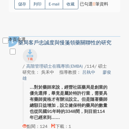
已勾選
0
筆資料
儲存
列印
E-mail
收藏
本頁全選
1
藥局客戶忠誠度與慢箋領藥關聯性的研究
/
高階管理碩士在職專班(EMBA)
/114/ 碩士
研究生： 吳禾中
指導教授：
呂執中
廖俊
雄
對於藥師來說，經營社區藥局是創業的
優先選擇，畢竟是屬於特許行業，需要具
有藥師資格才有辦法設立。但是隨著藥師
總額日益增加，設立健保特約藥局的數量
也從民國91年時的3348間，到目前114
年已經來到...
點閱：124
下載：1