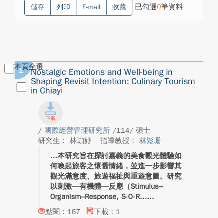
已勾選
0
筆資料
儲存
列印
E-mail
收藏
本頁全選
1
Nostalgic Emotions and Well-being in
Shaping Revisit Intention: Culinary Tourism
in Chiayi
/
國際經營管理研究所
/114/ 碩士
研究生： 林珈妤
指導教授：
林彣珊
本研究旨在探討嘉義的美食觀光體驗如
何喚起旅客之懷舊情緒，並進一步影響其
觀光滿意度、旅遊福祉與重遊意圖。研究
以刺激—有機體—反應（Stimulus–
Organism–Response, S-O-R...
點閱：167
下載：1