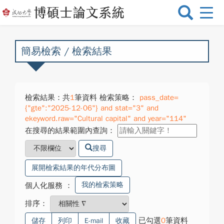
選
單
切
換
簡易檢索 / 檢索結果
檢索結果：共
1
筆資料 檢索策略：
pass_date=
{"gte":"2025-12-06"} and stat="3" and
ekeyword.raw="Cultural capital" and year="114"
在搜尋的結果範圍內查詢：
搜尋
展開檢索結果的年代分布圖
我的檢索策略
個人化服務
：
排序：
已勾選
0
筆資料
儲存
列印
E-mail
收藏