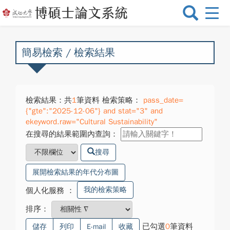
選
單
切
換
簡易檢索 / 檢索結果
檢索結果：共
1
筆資料 檢索策略：
pass_date=
{"gte":"2025-12-06"} and stat="3" and
ekeyword.raw="Cultural Sustainability"
在搜尋的結果範圍內查詢：
搜尋
展開檢索結果的年代分布圖
我的檢索策略
個人化服務
：
排序：
已勾選
0
筆資料
儲存
列印
E-mail
收藏