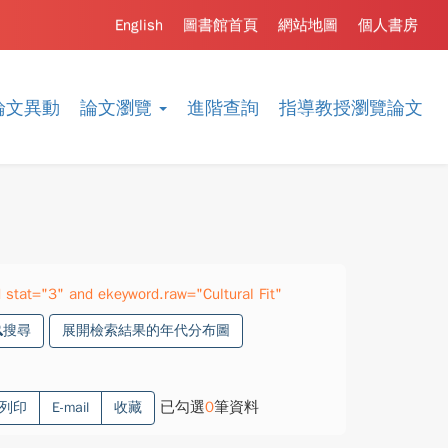
English
圖書館首頁
網站地圖
個人書房
論文異動
論文瀏覽
進階查詢
指導教授瀏覽論文
stat="3" and ekeyword.raw="Cultural Fit"
搜尋
展開檢索結果的年代分布圖
已勾選
0
筆資料
列印
E-mail
收藏