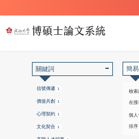
簡易
關鍵詞
信號傳遞
1
檢索
價值共創
1
在搜
心理契約
1
個人
排序
文化契合
1