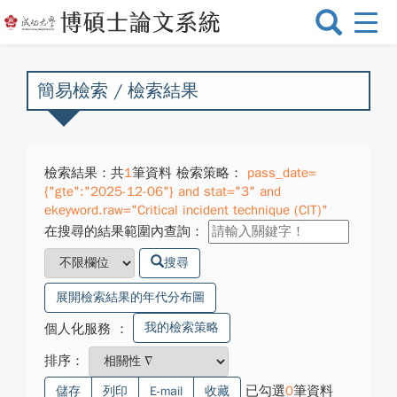
選
單
切
換
簡易檢索 / 檢索結果
檢索結果：共
1
筆資料 檢索策略：
pass_date=
{"gte":"2025-12-06"} and stat="3" and
ekeyword.raw="Critical incident technique (CIT)"
在搜尋的結果範圍內查詢：
搜尋
展開檢索結果的年代分布圖
我的檢索策略
個人化服務
：
排序：
已勾選
0
筆資料
儲存
列印
E-mail
收藏