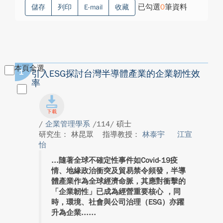
已勾選
0
筆資料
儲存
列印
E-mail
收藏
本頁全選
1
引入ESG探討台灣半導體產業的企業韌性效
率
/
企業管理學系
/114/ 碩士
研究生： 林昆眾
指導教授：
林泰宇
江宣
怡
隨著全球不確定性事件如Covid-19疫
情、地緣政治衝突及貿易禁令頻發，半導
體產業作為全球經濟命脈，其應對衝擊的
「企業韌性」已成為經營重要核心 ，同
時，環境、社會與公司治理（ESG）亦躍
升為企業...