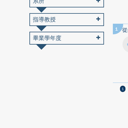
系所
指導教授
1
從
畢業學年度
1