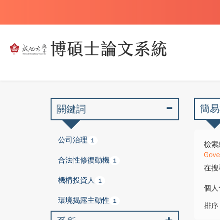
簡易
關鍵詞
公司治理
1
檢索
Gove
合法性修復動機
1
在搜
機構投資人
1
個人
環境揭露主動性
1
排序