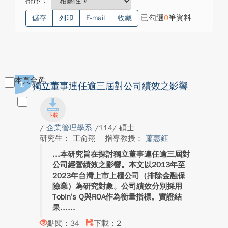
排序：
已勾選
0
筆資料
儲存
列印
E-mail
收藏
本頁全選
1
獨立董事連任逾三屆對公司績效之影響
/
企業管理學系
/114/ 碩士
研究生： 王俞翔
指導教授：
蕭惠鈺
本研究旨在探討獨立董事連任逾三屆對
公司經營績效之影響。本文以2013年至
2023年台灣上市上櫃公司（排除金融保
險業）為研究對象。公司績效分別採用
Tobin’s Q與ROA作為衡量指標。實證結
果...
點閱：34
下載：2