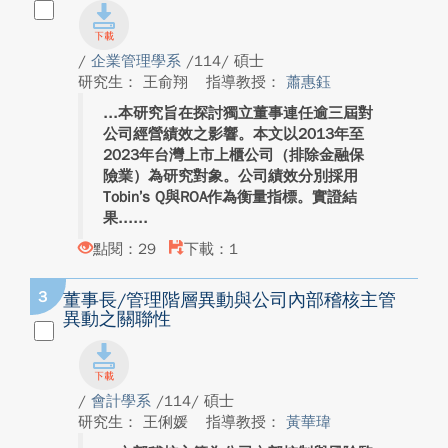
/
企業管理學系
/114/ 碩士
研究生： 王俞翔
指導教授：
蕭惠鈺
本研究旨在探討獨立董事連任逾三屆對
公司經營績效之影響。本文以2013年至
2023年台灣上市上櫃公司（排除金融保
險業）為研究對象。公司績效分別採用
Tobin’s Q與ROA作為衡量指標。實證結
果...
點閱：29
下載：1
3
董事長/管理階層異動與公司內部稽核主管
異動之關聯性
/
會計學系
/114/ 碩士
研究生： 王俐媛
指導教授：
黃華瑋