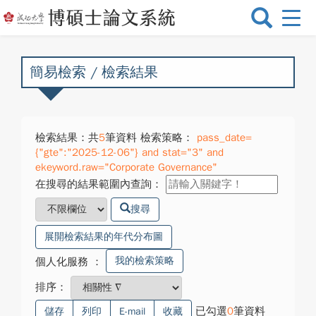
選
單
切
換
簡易檢索 / 檢索結果
檢索結果：共
5
筆資料 檢索策略：
pass_date=
{"gte":"2025-12-06"} and stat="3" and
ekeyword.raw="Corporate Governance"
在搜尋的結果範圍內查詢：
搜尋
展開檢索結果的年代分布圖
我的檢索策略
個人化服務
：
排序：
已勾選
0
筆資料
儲存
列印
E-mail
收藏