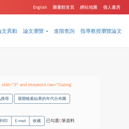
English
圖書館首頁
網站地圖
個人書房
論文異動
論文瀏覽
進階查詢
指導教授瀏覽論文
 stat="3" and ekeyword.raw="Coping
搜尋
展開檢索結果的年代分布圖
已勾選
0
筆資料
列印
E-mail
收藏