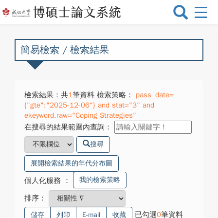
選
單
切
換
簡易檢索 / 檢索結果
檢索結果：共
1
筆資料 檢索策略：
pass_date=
{"gte":"2025-12-06"} and stat="3" and
ekeyword.raw="Coping Strategies"
在搜尋的結果範圍內查詢：
搜尋
展開檢索結果的年代分布圖
我的檢索策略
個人化服務
：
排序：
已勾選
0
筆資料
儲存
列印
E-mail
收藏