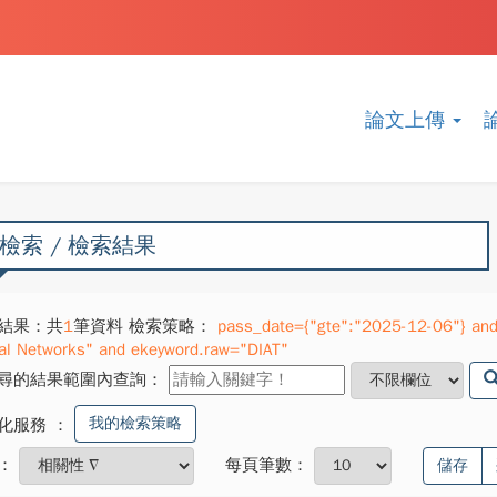
論文上傳
檢索 / 檢索結果
結果：共
1
筆資料 檢索策略：
pass_date={"gte":"2025-12-06"} and 
al Networks" and ekeyword.raw="DIAT"
尋的結果範圍內查詢：
我的檢索策略
化服務
：
：
每頁筆數：
儲存