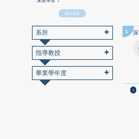
深度學習
1
顯示更多
系所
1
深
指導教授
畢業學年度
1