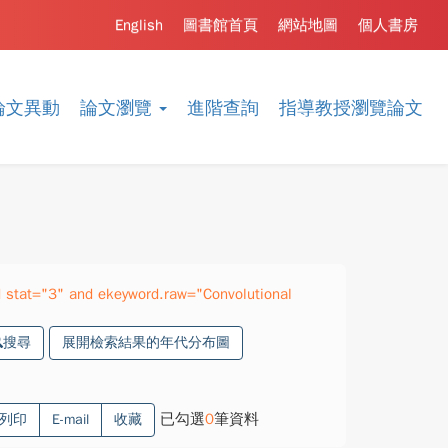
English
圖書館首頁
網站地圖
個人書房
論文異動
論文瀏覽
進階查詢
指導教授瀏覽論文
stat="3" and ekeyword.raw="Convolutional
搜尋
展開檢索結果的年代分布圖
已勾選
0
筆資料
列印
E-mail
收藏