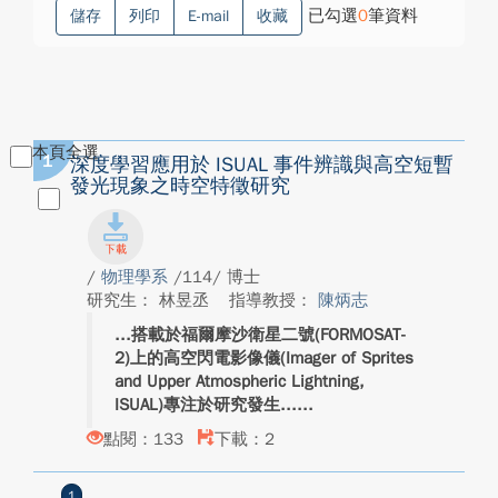
已勾選
0
筆資料
儲存
列印
E-mail
收藏
本頁全選
1
深度學習應用於 ISUAL 事件辨識與高空短暫
發光現象之時空特徵研究
/
物理學系
/114/ 博士
研究生： 林昱丞
指導教授：
陳炳志
搭載於福爾摩沙衛星二號(FORMOSAT-
2)上的高空閃電影像儀(Imager of Sprites
and Upper Atmospheric Lightning,
ISUAL)專注於研究發生...
點閱：133
下載：2
1