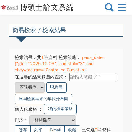
選
單
切
換
簡易檢索 / 檢索結果
檢索結果：共
1
筆資料 檢索策略：
pass_date=
{"gte":"2025-12-06"} and stat="3" and
ekeyword.raw="Controlled Curvature"
在搜尋的結果範圍內查詢：
搜尋
展開檢索結果的年代分布圖
我的檢索策略
個人化服務
：
排序：
已勾選
0
筆資料
儲存
列印
E-mail
收藏