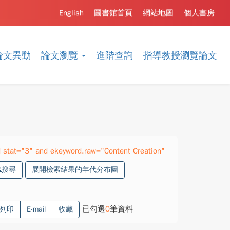
English
圖書館首頁
網站地圖
個人書房
論文異動
論文瀏覽
進階查詢
指導教授瀏覽論文
stat="3" and ekeyword.raw="Content Creation"
搜尋
展開檢索結果的年代分布圖
已勾選
0
筆資料
列印
E-mail
收藏