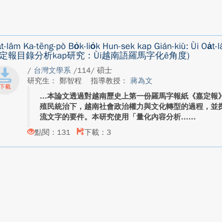
̍t-lâm Ka-tēng-pò Bo̍k-lio̍k Hun-sek kap Gián-kiù: Ùi Oa̍t
定報目錄分析kap研究：Ùi越南語羅馬字化ê角度)
/
台灣文學系
/114/ 碩士
研究生： 鄭智程
指導教授：
蔣為文
本論文透過對越南歷史上第一份羅馬字報紙《嘉定報》
殖民統治下，越南社會政治權力與文化轉型的過程，並
流文字的要件。本研究使用「量化內容分析...
點閱：131
下載：3