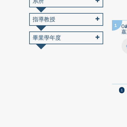
系所
指導教授
1
Oa
嘉
畢業學年度
1