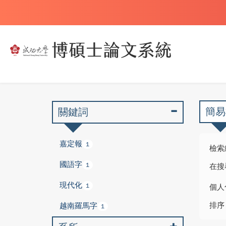
簡易
關鍵詞
嘉定報
1
檢索
國語字
1
在搜
現代化
1
個人
排序
越南羅馬字
1