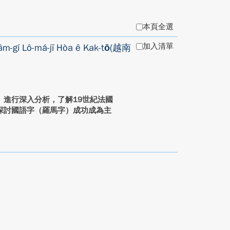
本頁全選
加入清單
-lâm-gí Lô-má-jī Hòa ê Kak-tō͘(越南
進行深入分析，了解19世紀法國
探討國語字（羅馬字）成功成為主