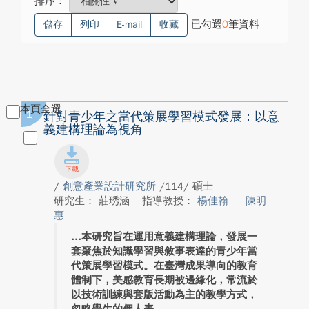
排序：
已勾選
0
筆資料
儲存
列印
E-mail
收藏
本頁全選
1
針對青少年之當代策展學習模式發展：以意
義建構理論為視角
/
創意產業設計研究所
/114/ 碩士
研究生： 莊琇涵
指導教授：
楊佳翰
陳明
惠
本研究旨在運用意義建構理論，發展一
套聚焦於知識學習與敘事表達的青少年當
代策展學習模式。在臺灣成果導向的教育
體制下，美感教育長期被邊緣化，常流於
以技術訓練與套版活動為主的教學方式，