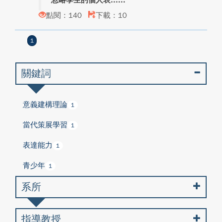
忽略學生的個人表...
點閱：140
下載：10
1
關鍵詞
意義建構理論
1
當代策展學習
1
表達能⼒
1
青少年
1
系所
指導教授