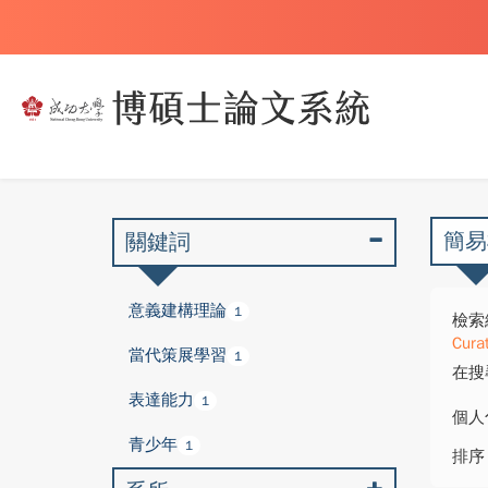
簡易
關鍵詞
意義建構理論
1
檢索
Curat
當代策展學習
1
在搜
表達能⼒
1
個人
青少年
1
排序