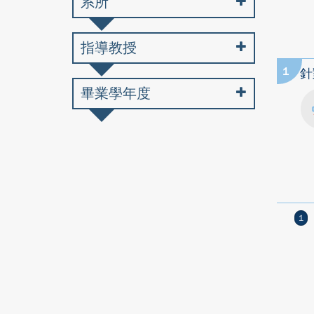
系所
指導教授
1
針
畢業學年度
1