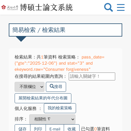
選
單
切
換
簡易檢索 / 檢索結果
檢索結果：共
1
筆資料 檢索策略：
pass_date=
{"gte":"2025-12-06"} and stat="3" and
ekeyword.raw="Consumer forgiveness"
在搜尋的結果範圍內查詢：
搜尋
展開檢索結果的年代分布圖
我的檢索策略
個人化服務
：
排序：
已勾選
0
筆資料
儲存
列印
E-mail
收藏