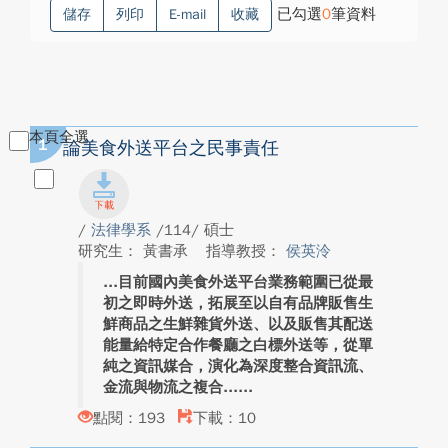
已勾選
0
筆資料
儲存
列印
E-mail
收藏
本頁全選
1
論美食外送平台之民事責任
/
法律學系
/114/ 碩士
研究生： 黃書承
指導教授：
侯英泠
目前國內美食外送平台業務範圍已從最
初之即時外送，拓展至以自有品牌販售生
鮮商品之生鮮雜貨外送、以及販售其配送
能量給特定合作餐廳之白標外送等，從單
純之資訊媒合，演化為深度整合資訊流、
金流與物流之複合...
點閱：193
下載：10