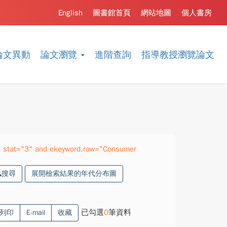
English
圖書館首頁
網站地圖
個人書房
論文異動
論文瀏覽
進階查詢
指導教授瀏覽論文
 stat="3" and ekeyword.raw="Consumer
搜尋
展開檢索結果的年代分布圖
已勾選
0
筆資料
列印
E-mail
收藏