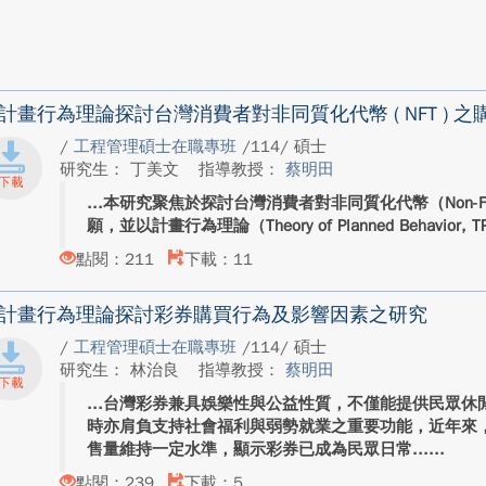
計畫行為理論探討台灣消費者對非同質化代幣 ( NFT ) 之
/
工程管理碩士在職專班
/114/ 碩士
研究生： 丁美文
指導教授：
蔡明田
本研究聚焦於探討台灣消費者對非同質化代幣（Non-Fungib
願，並以計畫行為理論（Theory of Planned Behavior,
點閱：211
下載：11
計畫行為理論探討彩券購買行為及影響因素之研究
/
工程管理碩士在職專班
/114/ 碩士
研究生： 林治良
指導教授：
蔡明田
台灣彩券兼具娛樂性與公益性質，不僅能提供民眾休
時亦肩負支持社會福利與弱勢就業之重要功能，近年來
售量維持一定水準，顯示彩券已成為民眾日常...
點閱：239
下載：5