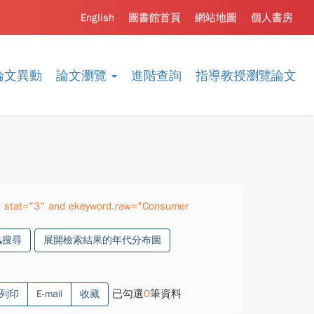
English
圖書館首頁
網站地圖
個人書房
論文異動
論文瀏覽
進階查詢
指導教授瀏覽論文
 stat="3" and ekeyword.raw="Consumer
搜尋
展開檢索結果的年代分布圖
已勾選
0
筆資料
列印
E-mail
收藏