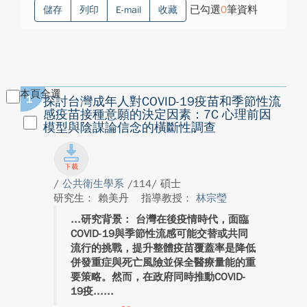
已勾選
0
筆資料
儲存
列印
E-mail
收藏
本頁全選
1
探討台灣成年人對COVID-19疫苗和季節性流
感疫苗接種意願的決定因素：7C 心理前因
模型與陰謀論信念的橫斷性調查
/
公共衛生學系
/114/ 碩士
研究生： 賴美丹
指導教授：
林宗瑩
研究背景： 台灣在後疫情時代，面臨
COVID-19與季節性流感可能交替或共同
流行的挑戰，提升整體疫苗覆蓋率是降低
併發重症與死亡風險並保全醫療量能的重
要策略。然而，在政府同時推動COVID-
19疫...