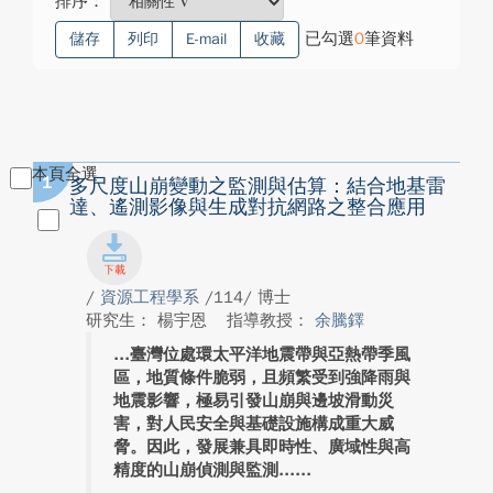
排序：
已勾選
0
筆資料
儲存
列印
E-mail
收藏
本頁全選
1
多尺度山崩變動之監測與估算：結合地基雷
達、遙測影像與生成對抗網路之整合應用
/
資源工程學系
/114/ 博士
研究生： 楊宇恩
指導教授：
余騰鐸
臺灣位處環太平洋地震帶與亞熱帶季風
區，地質條件脆弱，且頻繁受到強降雨與
地震影響，極易引發山崩與邊坡滑動災
害，對人民安全與基礎設施構成重大威
脅。因此，發展兼具即時性、廣域性與高
精度的山崩偵測與監測...