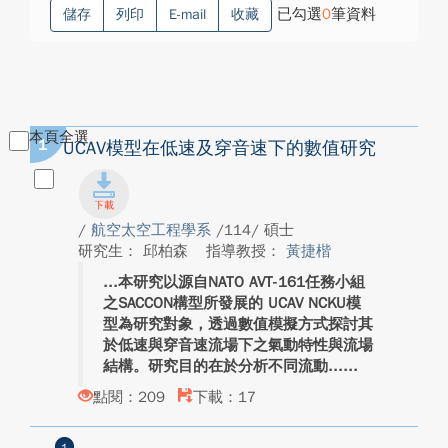
已勾選
0
筆資料
儲存
列印
E-mail
收藏
本頁全選
1
UCAV模型在低速及穿音速下的數值研究
/
航空太空工程學系
/114/ 碩士
研究生： 邱柏森
指導教授：
黃捷楷
本研究以源自NATO AVT-161任務小組
之SACCON構型所發展的 UCAV NCKU模
型為研究對象，透過數值模擬方式探討其
於低速與穿音速流場下之氣動特性與流場
結構。研究目的在於分析不同流動...
點閱：209
下載：17