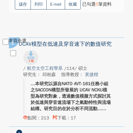
已勾選
0
筆資料
儲存
列印
E-mail
收藏
本頁全選
1
UCAV模型在低速及穿音速下的數值研究
/
航空太空工程學系
/114/ 碩士
研究生： 邱柏森
指導教授：
黃捷楷
本研究以源自NATO AVT-161任務小組
之SACCON構型所發展的 UCAV NCKU模
型為研究對象，透過數值模擬方式探討其
於低速與穿音速流場下之氣動特性與流場
結構。研究目的在於分析不同流動...
點閱：213
下載：17