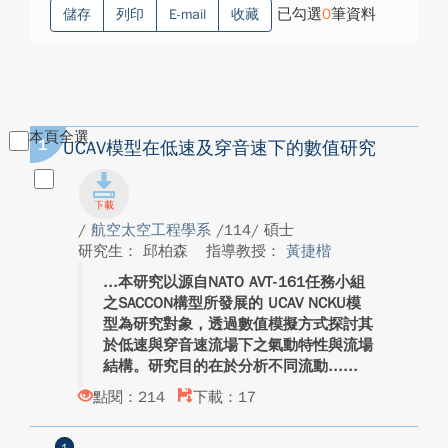
已勾選
0
筆資料
儲存
列印
E-mail
收藏
本頁全選
1
UCAV模型在低速及穿音速下的數值研究
/
航空太空工程學系
/114/ 碩士
研究生： 邱柏森
指導教授：
黃捷楷
本研究以源自NATO AVT-161任務小組
之SACCON構型所發展的 UCAV NCKU模
型為研究對象，透過數值模擬方式探討其
於低速與穿音速流場下之氣動特性與流場
結構。研究目的在於分析不同流動...
點閱：214
下載：17