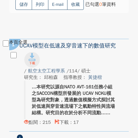
已勾選
0
筆資料
儲存
列印
E-mail
收藏
本頁全選
1
UCAV模型在低速及穿音速下的數值研究
/
航空太空工程學系
/114/ 碩士
研究生： 邱柏森
指導教授：
黃捷楷
本研究以源自NATO AVT-161任務小組
之SACCON構型所發展的 UCAV NCKU模
型為研究對象，透過數值模擬方式探討其
於低速與穿音速流場下之氣動特性與流場
結構。研究目的在於分析不同流動...
點閱：215
下載：17