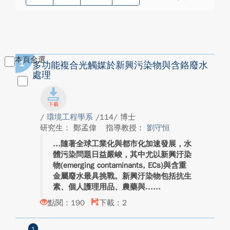
本頁全選
1
多功能複合光觸媒於新興污染物與含鉻廢水
處理
/
環境工程學系
/114/ 博士
研究生： 鄭孟偉
指導教授：
劉守恒
隨著全球工業化與都市化加速發展，水
體污染問題日益嚴峻，其中尤以新興汙染
物(emerging contaminants, ECs)與含重
金屬廢水最具挑戰。新興汙染物包括抗生
素、個人護理用品、農藥與...
點閱：190
下載：2
1