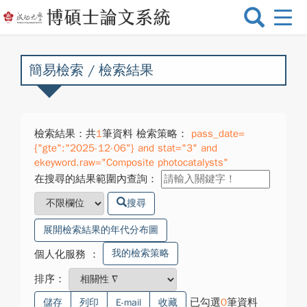
選
單
切
換
簡易檢索 / 檢索結果
檢索結果：共
1
筆資料 檢索策略：
pass_date=
{"gte":"2025-12-06"} and stat="3" and
ekeyword.raw="Composite photocatalysts"
在搜尋的結果範圍內查詢：
搜尋
展開檢索結果的年代分布圖
我的檢索策略
個人化服務
：
排序：
已勾選
0
筆資料
儲存
列印
E-mail
收藏