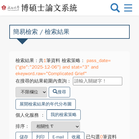
選
單
切
換
簡易檢索 / 檢索結果
檢索結果：共
1
筆資料 檢索策略：
pass_date=
{"gte":"2025-12-06"} and stat="3" and
ekeyword.raw="Complicated Grief"
在搜尋的結果範圍內查詢：
搜尋
展開檢索結果的年代分布圖
我的檢索策略
個人化服務
：
排序：
已勾選
0
筆資料
儲存
列印
E-mail
收藏