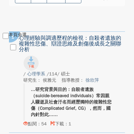
本頁全選
1
心理經驗與調適歷程的檢視：自殺者遺族的
複雜性悲傷、辯證思維及創傷後成長之關聯
分析
/
心理學系
/114/ 碩士
研究生： 侯雅元
指導教授：
徐欣萍
研究背景與目的：自殺者遺族
（suicide-bereaved individuals）常因親
人驟逝及社會汙名而經歷獨特的複雜性悲
傷（Complicated Grief, CG），然而，國
內針對此...
點閱：54
下載：1