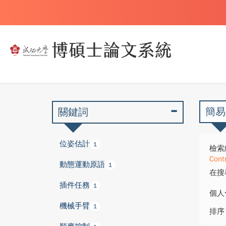
簡易
關鍵詞
位姿估計
1
檢索
Cont
動態運動原語
1
在搜
插件任務
1
個人
機械手臂
1
排序