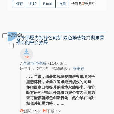
已勾選
0
筆資料
儲存
列印
E-mail
收藏
本頁全選
1
從外部壓力到綠色創新-綠色動態能力與創業
導向的中介效果
/
企業管理學系
/114/ 碩士
研究生： 張哲愷
指導教授：
蔡惠婷
近年來，隨著環境法規趨嚴與市場競爭
型態轉變，企業在追求經濟績效的同時，
亦須回應日益提升的環境永續要求。儘管
既有研究已指出外部壓力與企業內部資源
皆可能影響綠色創新行為，然企業在面對
相似外部壓力時，...
點閱：96
下載：2