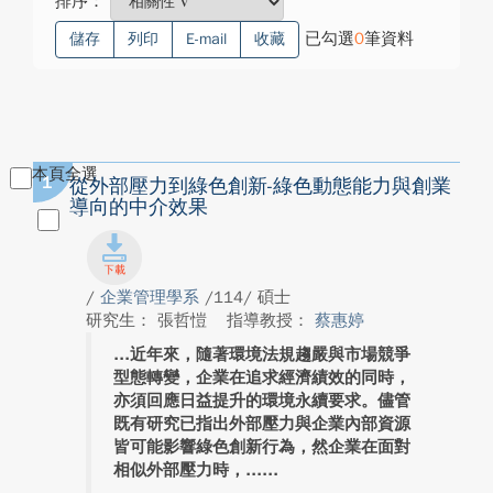
排序：
已勾選
0
筆資料
儲存
列印
E-mail
收藏
本頁全選
1
從外部壓力到綠色創新-綠色動態能力與創業
導向的中介效果
/
企業管理學系
/114/ 碩士
研究生： 張哲愷
指導教授：
蔡惠婷
近年來，隨著環境法規趨嚴與市場競爭
型態轉變，企業在追求經濟績效的同時，
亦須回應日益提升的環境永續要求。儘管
既有研究已指出外部壓力與企業內部資源
皆可能影響綠色創新行為，然企業在面對
相似外部壓力時，...