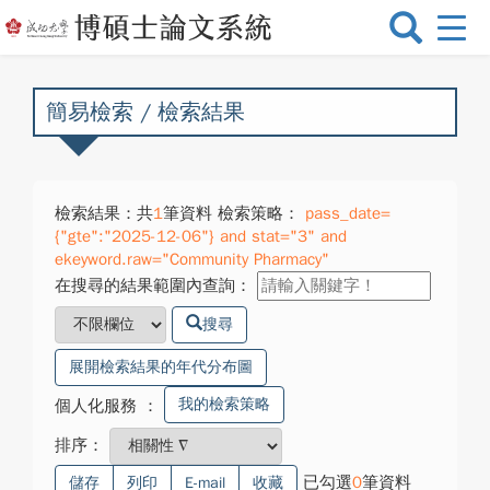
選
單
切
換
簡易檢索 / 檢索結果
檢索結果：共
1
筆資料 檢索策略：
pass_date=
{"gte":"2025-12-06"} and stat="3" and
ekeyword.raw="Community Pharmacy"
在搜尋的結果範圍內查詢：
搜尋
展開檢索結果的年代分布圖
我的檢索策略
個人化服務
：
排序：
已勾選
0
筆資料
儲存
列印
E-mail
收藏