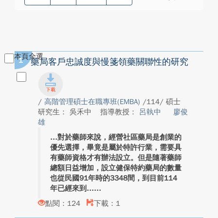
本頁全選
1
藥局客戶忠誠度與慢箋領藥關聯性的研究
/
高階管理碩士在職專班(EMBA)
/114/ 碩士
研究生： 吳禾中
指導教授：
呂執中
廖俊
雄
對於藥師來說，經營社區藥局是創業的
優先選擇，畢竟是屬於特許行業，需要具
有藥師資格才有辦法設立。但是隨著藥師
總額日益增加，設立健保特約藥局的數量
也從民國91年時的3348間，到目前114
年已經來到...
點閱：124
下載：1