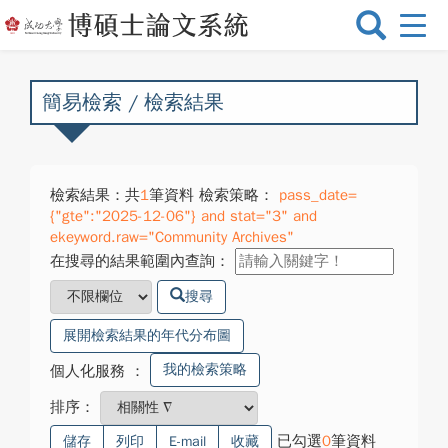
選
單
切
換
簡易檢索 / 檢索結果
檢索結果：共
1
筆資料 檢索策略：
pass_date=
{"gte":"2025-12-06"} and stat="3" and
ekeyword.raw="Community Archives"
在搜尋的結果範圍內查詢：
搜尋
展開檢索結果的年代分布圖
我的檢索策略
個人化服務
：
排序：
已勾選
0
筆資料
儲存
列印
E-mail
收藏