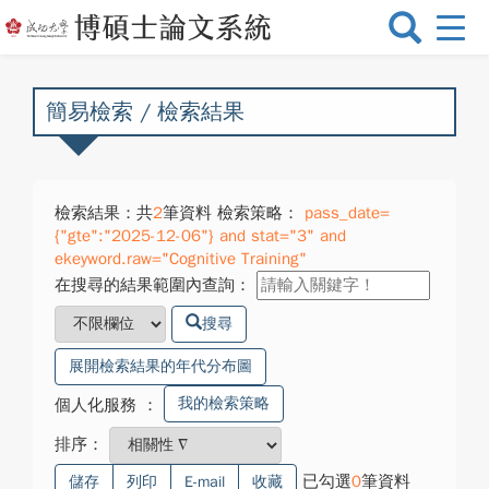
選
單
切
換
簡易檢索 / 檢索結果
檢索結果：共
2
筆資料 檢索策略：
pass_date=
{"gte":"2025-12-06"} and stat="3" and
ekeyword.raw="Cognitive Training"
在搜尋的結果範圍內查詢：
搜尋
展開檢索結果的年代分布圖
我的檢索策略
個人化服務
：
排序：
已勾選
0
筆資料
儲存
列印
E-mail
收藏