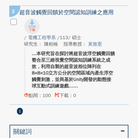
2
超音波觸覺回饋於空間認知訓練之應用
/
電機工程學系
/113/ 碩士
研究生： 陳柏翰
指導教授：
黃致憲
本研究旨在探討將超音波浮空觸覺回饋
整合至三維視覺空間認知訓練系統之成
效，利用自製的超音波相位陣列在
8×8×10立方公分的空間區域內產生浮空
觸覺刺激，並與基於Unity開發的動態接
球互動式訓練遊戲...
點閱：100
下載：0
1
關鍵詞