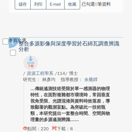
已勾選
0
筆資料
儲存
列印
E-mail
收藏
本頁全選
1
整合多源影像與深度學習於石綿瓦調查辨識
分析
/
資源工程學系
/114/ 博士
研究生： 林彥均
指導教授：
余騰鐸
傳統遙測技術受限於單一感測器的物理
特性，在面對複雜都市環境時，常因垂直
視角受限、光譜混淆與資料時效落差，導
致顯著的觀測盲點。為突破此一技術瓶
頸，本研究提出一套整合時間、空間與物
理量的多源遙測辨識...
點閱：220
下載：8