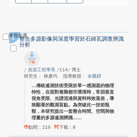
本頁全選
1
整合多源影像與深度學習於石綿瓦調查辨識
分析
/
資源工程學系
/114/ 博士
研究生： 林彥均
指導教授：
余騰鐸
傳統遙測技術受限於單一感測器的物理
特性，在面對複雜都市環境時，常因垂直
視角受限、光譜混淆與資料時效落差，導
致顯著的觀測盲點。為突破此一技術瓶
頸，本研究提出一套整合時間、空間與物
理量的多源遙測辨識...
點閱：219
下載：8