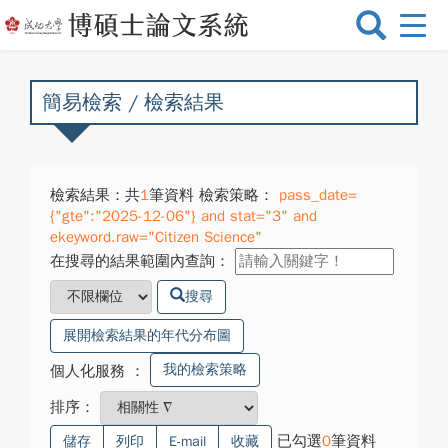
選
單
切
換
簡易檢索 / 檢索結果
檢索結果：共
1
筆資料 檢索策略：
pass_date=
{"gte":"2025-12-06"} and stat="3" and
ekeyword.raw="Citizen Science"
在搜尋的結果範圍內查詢：
搜尋
展開檢索結果的年代分布圖
我的檢索策略
個人化服務
：
排序：
已勾選
0
筆資料
儲存
列印
E-mail
收藏