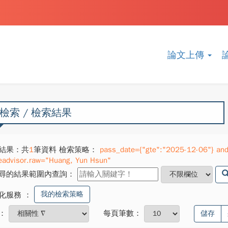
論文上傳
檢索 / 檢索結果
結果：共
1
筆資料 檢索策略：
pass_date={"gte":"2025-12-06"} and 
eadvisor.raw="Huang, Yun Hsun"
尋的結果範圍內查詢：
我的檢索策略
化服務
：
：
每頁筆數：
儲存