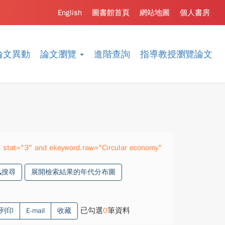
English
圖書館首頁
網站地圖
個人書房
論文異動
論文瀏覽
進階查詢
指導教授瀏覽論文
stat="3" and ekeyword.raw="Circular economy"
搜尋
展開檢索結果的年代分布圖
已勾選
0
筆資料
列印
E-mail
收藏