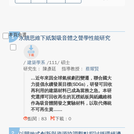
本頁全選
1
永續思維下紙製吸音體之聲學性能研究
/
建築學系
/111/ 碩士
研究生： 陳彥廷
指導教授：
蔡耀賢
近年來因全球氣候劇烈變遷，聯合國大
力提倡永續發展目標(SDGs)，研發可回收
再利用的建築材料已成為當務之急。本研
究選擇可回收再生的瓦楞紙板與紙纖維棉
作為吸音體開發之實驗材料，以取代傳統
不可再生資...
點閱：83
下載：0
2