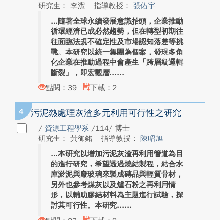
研究生： 李潔
指導教授：
張佑宇
隨著全球永續發展意識抬頭，企業推動
循環經濟已成必然趨勢，但在轉型初期往
往面臨法規不確定性及市場認知落差等挑
戰。本研究以統一集團為個案，發現多角
化企業在推動過程中會產生「跨層級邏輯
斷裂」，即宏觀層...
點閱：39
下載：2
4
污泥熱處理灰渣多元利用可行性之研究
/
資源工程學系
/114/ 博士
研究生： 黃御銘
指導教授：
陳昭旭
本研究以增加污泥灰渣再利用管道為目
的進行研究，希望透過燒結製程，結合水
庫淤泥與廢玻璃來製成磚品與輕質骨材，
另外也參考煤灰以及爐石粉之再利用情
形，以輔助膠結材料為主題進行試驗，探
討其可行性。本研究...