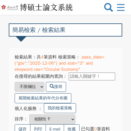
選
單
切
換
簡易檢索 / 檢索結果
檢索結果：共
4
筆資料 檢索策略：
pass_date=
{"gte":"2025-12-06"} and stat="3" and
ekeyword.raw="Circular Economy"
在搜尋的結果範圍內查詢：
搜尋
展開檢索結果的年代分布圖
我的檢索策略
個人化服務
：
排序：
已勾選
0
筆資料
儲存
列印
E-mail
收藏